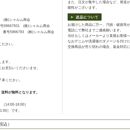
また、注文が集中した場合など、発送
能性がございます。
0 (株)シャルム商会
お届けした商品に万一、汚損・破損等
59667931 (株)シャルム商会
電話にて弊社までご連絡願います。
番号5966793 (株)シャルム商会
当社もしくはメーカーより直接お客様
なおデニムや洗濯後のダメージを付け
ください。
交換商品が売り切れの場合、返金対応
します。
にお支払いくださいませ。
了承ください。
は、送料が無料となります。
:00-16:00］
-21:00］ です。
税込）