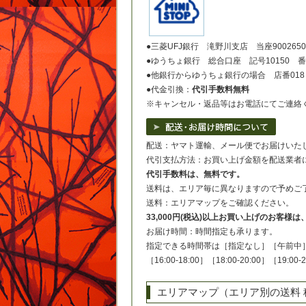
●三菱UFJ銀行 滝野川支店 当座900265
●ゆうちょ銀行 総合口座 記号10150 番号
●他銀行からゆうちょ銀行の場合 店番018 
●代金引換：
代引手数料無料
※キャンセル・返品等はお電話にてご連絡
配送：ヤマト運輸、メール便でお届けいた
代引支払方法：お買い上げ金額を配送業者
代引手数料は、無料です。
送料は、エリア毎に異なりますので予めご
送料：エリアマップをご確認ください。
33,000円(税込)以上お買い上げのお客様
お届け時間：時間指定も承ります。
指定できる時間帯は［指定なし］［午前中］［14
［16:00-18:00］［18:00-20:00］［19:00
エリアマップ（エリア別の送料 