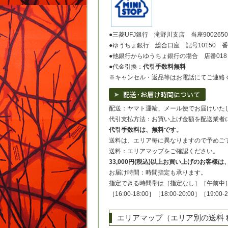
●三菱UFJ銀行 滝野川支店 当座900265
●ゆうちょ銀行 総合口座 記号10150 番号
●他銀行からゆうちょ銀行の場合 店番018 
●代金引換：
代引手数料無料
※キャンセル・返品等はお電話にてご連絡
配送：ヤマト運輸、メール便でお届けいた
代引支払方法：お買い上げ金額を配送業者
代引手数料は、無料です。
送料は、エリア毎に異なりますので予めご
送料：エリアマップをご確認ください。
33,000円(税込)以上お買い上げのお客様
お届け時間：時間指定も承ります。
指定できる時間帯は［指定なし］［午前中］［14
［16:00-18:00］［18:00-20:00］［19:00
エリアマップ（エリア別の送料 