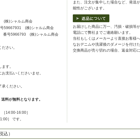
また、注文が集中した場合など、発送
能性がございます。
0 (株)シャルム商会
お届けした商品に万一、汚損・破損等
59667931 (株)シャルム商会
電話にて弊社までご連絡願います。
番号5966793 (株)シャルム商会
当社もしくはメーカーより直接お客様
なおデニムや洗濯後のダメージを付け
ください。
交換商品が売り切れの場合、返金対応
します。
にお支払いくださいませ。
了承ください。
は、送料が無料となります。
:00-16:00］
-21:00］ です。
税込）